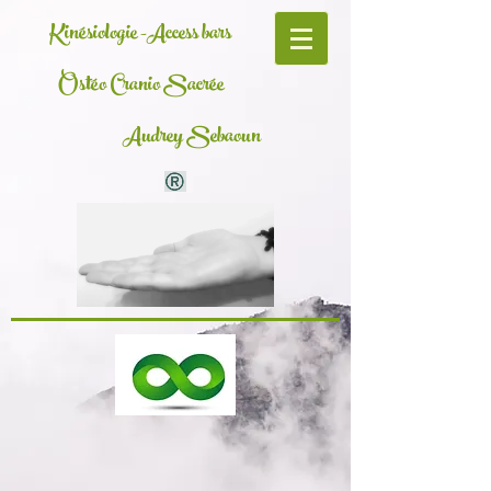
K
inésiologie -
Access bars
Ostéo Cranio Sacrée
Audrey Sebaoun